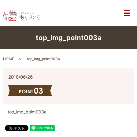
メ
top_img_point003a
HOME
top_img_point003a
2018/06/26
top_img_point003a