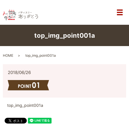
メ
top_img_point001a
HOME
top_img_point001a
2018/06/26
top_img_point001a