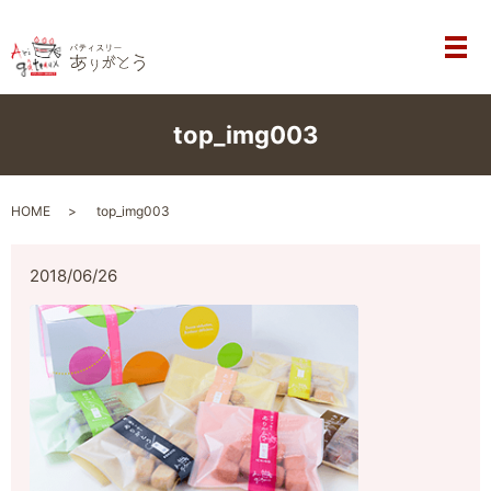
メ
top_img003
HOME
top_img003
2018/06/26