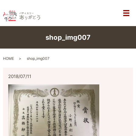
メ
shop_img007
HOME
shop_img007
2018/07/11