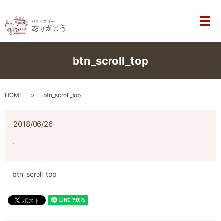
メ
btn_scroll_top
HOME
btn_scroll_top
2018/06/26
btn_scroll_top